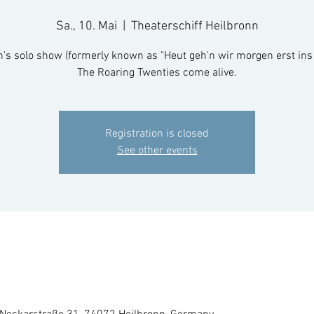
Sa., 10. Mai
  |  
Theaterschiff Heilbronn
's solo show (formerly known as "Heut geh'n wir morgen erst ins 
The Roaring Twenties come alive.
Registration is closed
See other events