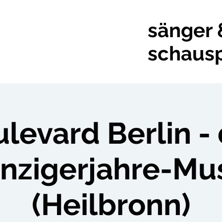
sänger 
schausp
levard Berlin -
nzigerjahre-Mus
(Heilbronn)