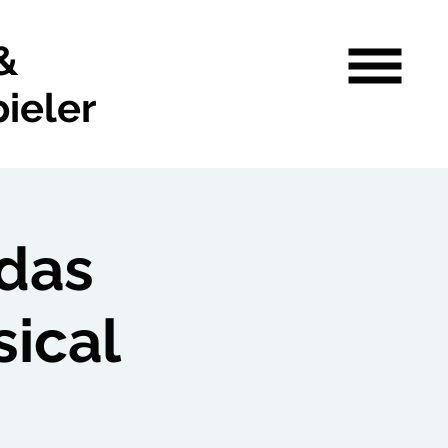
&
ieler
 das
ical