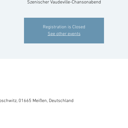
Szenischer Vaudeville-Chansonabend
Registration is Closed
See other events
roschwitz, 01665 Meißen, Deutschland