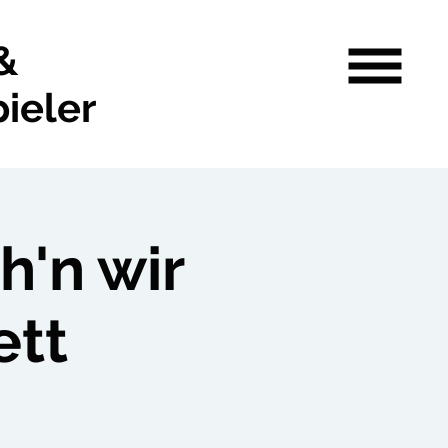
&
ieler
'n wir
ett