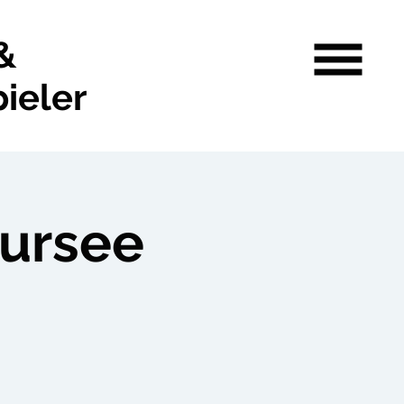
&
ieler
Sursee