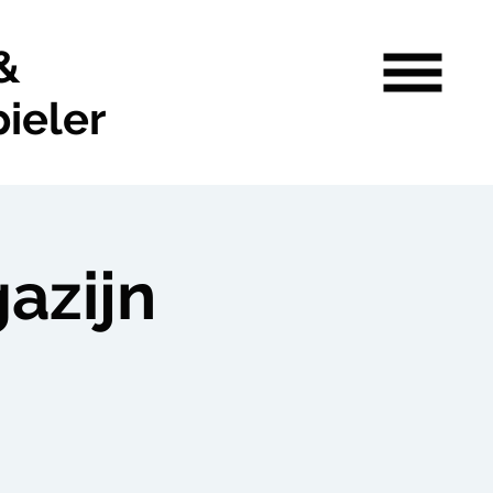
&
ieler
azijn