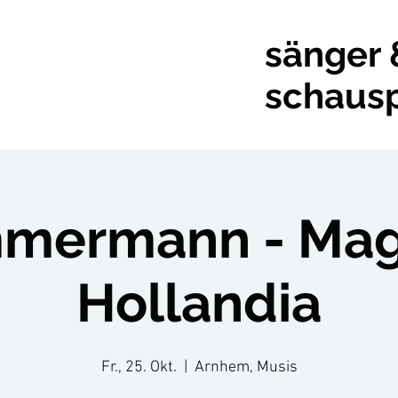
sänger 
schausp
mermann - Mag
Hollandia
Fr., 25. Okt.
  |  
Arnhem, Musis