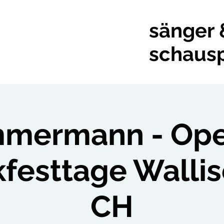
sänger 
schausp
mmermann - Ope
festtage Wallis
CH